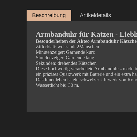
Beschreibung
Artikeldetails
Armbanduhr für Katzen - Lieb
Besonderheiten der Akteo Armbanduhr Kätzche
Zifferblatt: weiss mit 2Mäuschen
Minutenzeiger: Garnende kurz
Stundenzeiger: Garnende lang
Sekunden: drehendes Kätzchen
Diese hochwertig verarbeitete Armbanduhr - made in
ein präzises Quarzwerk mit Batterie und ein extra ha
Das Innenleben ist ein schweizer Uhrwerk von Ron
Wasserdicht bis 30 m.