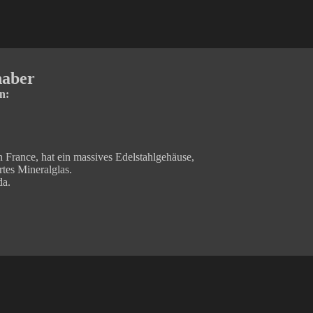
haber
n:
 France, hat ein massives Edelstahlgehäuse,
rtes Mineralglas.
da.