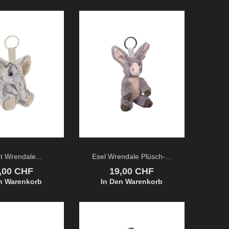
t Wrendale...
Esel Wrendale Plüsch-...
eis
Preis
,00 CHF
19,00 CHF
n Warenkorb
In Den Warenkorb