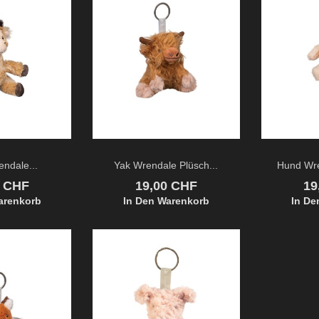
endale...
Yak Wrendale Plüsch...
Hund Wre
Preis
Pr
0 CHF
19,00 CHF
19
arenkorb
In Den Warenkorb
In De