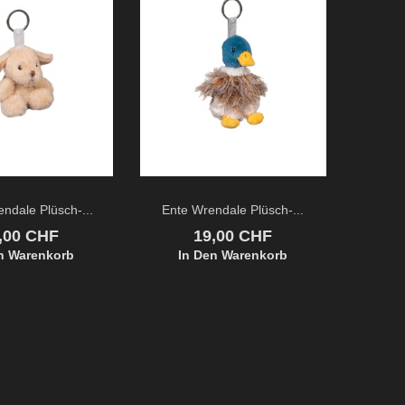
ndale Plüsch-...
Ente Wrendale Plüsch-...
eis
Preis
,00 CHF
19,00 CHF
n Warenkorb
In Den Warenkorb