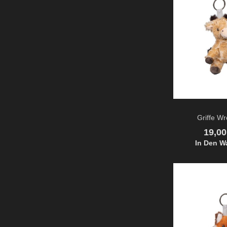
Griffe Wr
Preis
19,0
In Den W