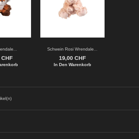
endale...
Schwein Rosi Wrendale...
Preis
0 CHF
19,00 CHF
arenkorb
In Den Warenkorb
ikel(n)