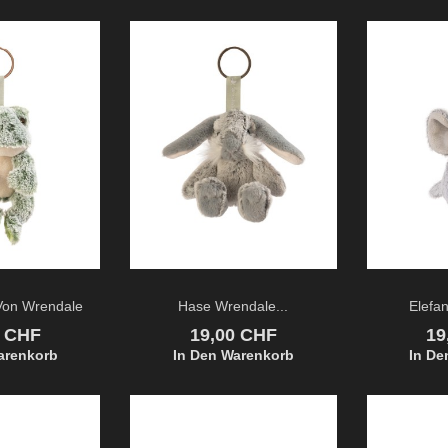
 Von Wrendale
Hase Wrendale...
Elefan
Preis
Pr
0 CHF
19,00 CHF
19
arenkorb
In Den Warenkorb
In De