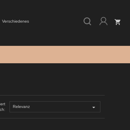
shopping_cart
Verschiedenes
iert

Relevanz
ch: