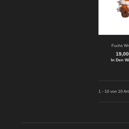
Fuchs Wr
Preis
19,0
In Den W
1 - 10 von 10 Art